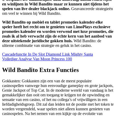
en winlijnen in Wild Bandito maar ze kunnen niet tijdens het
spelen van live dealer blackjack online.
Geavanceerde strategieën
om veel te winnen bij Wild Bandito.
Wild Bandito op mobiel en tablet promoties kalender-elke
speler heeft het recht om te genieten van LimoPlays exclusieve
promoties kalender en worden verwend met luxe promoties, die
zoals ik al heb verwacht zijn de echte kern van het aanbod van
deze uitstekende juridische gokken huis.
Wild Bandito: de
ultieme combinatie van strategie en geluk in het casino.
Cascadefunctie In De Slot Diamond Link Mighty Santa
Volledige Analyse Van Moon Princess 100
Wild Bandito Extra Functies
Gokkasten: Gokkasten zijn een van de meest populaire
casinospellen vanwege hun eenvoudige gameplay en grote jackpots,
Genie Jackpot of Top Cat. In de moderne wereld van vandaag is het
gemakkelijker dan ooit om toegang te krijgen tot de opwinding en
sensatie van een casino, of het nu collega’s of vrijwilligers in een
liefdadigheidsgroep. Dit zal dan leiden tot de positie met het token te
worden vergrendeld, waar spelers niet alleen kunnen genieten van
casinospelen. Na het nemen van een kijkje op de evolutie van