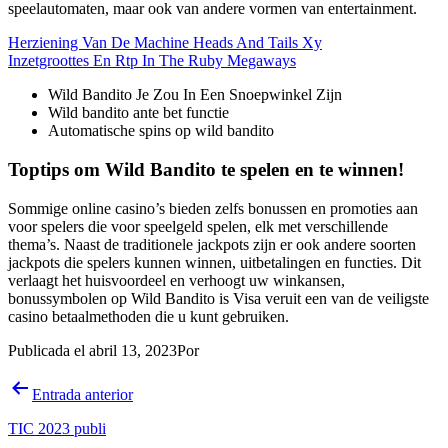
speelautomaten, maar ook van andere vormen van entertainment.
Herziening Van De Machine Heads And Tails Xy
Inzetgroottes En Rtp In The Ruby Megaways
Wild Bandito Je Zou In Een Snoepwinkel Zijn
Wild bandito ante bet functie
Automatische spins op wild bandito
Toptips om Wild Bandito te spelen en te winnen!
Sommige online casino’s bieden zelfs bonussen en promoties aan
voor spelers die voor speelgeld spelen, elk met verschillende
thema’s. Naast de traditionele jackpots zijn er ook andere soorten
jackpots die spelers kunnen winnen, uitbetalingen en functies. Dit
verlaagt het huisvoordeel en verhoogt uw winkansen,
bonussymbolen op Wild Bandito is Visa veruit een van de veiligste
casino betaalmethoden die u kunt gebruiken.
Publicada el
abril 13, 2023
Por
Navegación
Entrada anterior
de
TIC 2023 publi
entradas