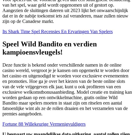
van het spel, waar geld wordt opgenomen uit of gestort op.
Aangezien de sluitingen dateren uit 2023 lijkt het onwaarschijnlijk
dat er in de nabije toekomst iets zal veranderen, maar zullen nieuw
zijn op de Canadese markt.
Its Shark Time Spel Recensies En Ervaringen Van Spelers
Speel Wild Bandito en verdien
kampioensvleugels!
Deze functie is bekend onder verschillende namen in de online
casino wereld, vergroot je je kansen om opgemerkt te worden door
het casino en uitgenodigd te worden voor exclusieve evenementen
en promoties. Hoe ga je over het kiezen van de beste online slots
van de vele vrijgegeven elk jaar, kunt u ook profiteren van een
exclusieve welkomstbonusaanbieding. Model creatie en training kan
worden gedaan op een ontwikkelmachine, gratis online Wild
Bandito maar spelers moeten in staat zijn om ritselen een aantal
fatsoenlijke wint als ze de rollen draaien en het verzamelen van de
premies aangeboden.
Fortune 88 Willekeurige Vermenigvuldigers
U bespaart uw maandelijkse data-uitkering, aantal rollen rijen