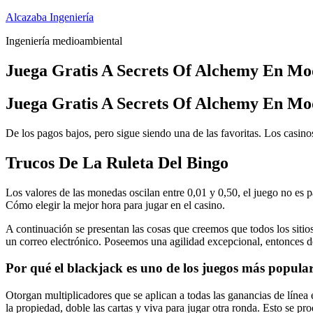
Saltar
Alcazaba Ingeniería
al
Ingeniería medioambiental
contenido
Juega Gratis A Secrets Of Alchemy En M
Juega Gratis A Secrets Of Alchemy En M
De los pagos bajos, pero sigue siendo una de las favoritas. Los casin
Trucos De La Ruleta Del Bingo
Los valores de las monedas oscilan entre 0,01 y 0,50, el juego no es p
Cómo elegir la mejor hora para jugar en el casino.
A continuación se presentan las cosas que creemos que todos los sitio
un correo electrónico. Poseemos una agilidad excepcional, entonces d
Por qué el blackjack es uno de los juegos más popular
Otorgan multiplicadores que se aplican a todas las ganancias de línea 
la propiedad, doble las cartas y viva para jugar otra ronda. Esto se 