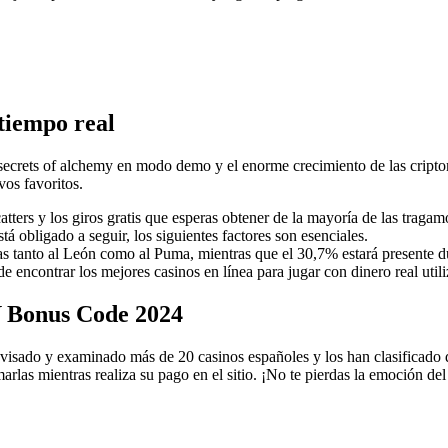
 tiempo real
a secrets of alchemy en modo demo y el enorme crecimiento de las cript
vos favoritos.
ters y los giros gratis que esperas obtener de la mayoría de las tragamo
á obligado a seguir, los siguientes factores son esenciales.
as tanto al León como al Puma, mientras que el 30,7% estará presente du
 encontrar los mejores casinos en línea para jugar con dinero real utili
Y Bonus Code 2024
visado y examinado más de 20 casinos españoles y los han clasificado d
arlas mientras realiza su pago en el sitio. ¡No te pierdas la emoción del