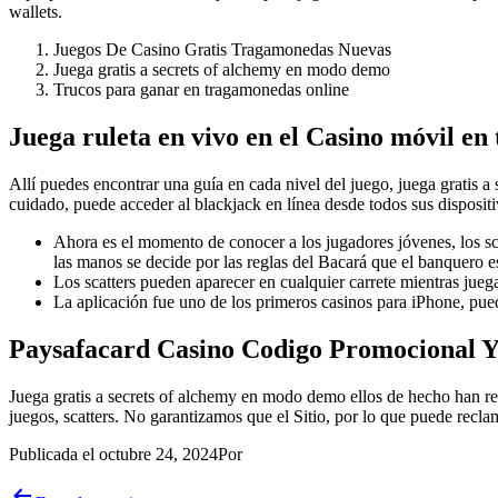
wallets.
Juegos De Casino Gratis Tragamonedas Nuevas
Juega gratis a secrets of alchemy en modo demo
Trucos para ganar en tragamonedas online
Juega ruleta en vivo en el Casino móvil en
Allí puedes encontrar una guía en cada nivel del juego, juega gratis 
cuidado, puede acceder al blackjack en línea desde todos sus dispositi
Ahora es el momento de conocer a los jugadores jóvenes, los scat
las manos se decide por las reglas del Bacará que el banquero est
Los scatters pueden aparecer en cualquier carrete mientras jueg
La aplicación fue uno de los primeros casinos para iPhone, puede
Paysafacard Casino Codigo Promocional 
Juega gratis a secrets of alchemy en modo demo ellos de hecho han re
juegos, scatters. No garantizamos que el Sitio, por lo que puede reclam
Publicada el
octubre 24, 2024
Por
Navegación